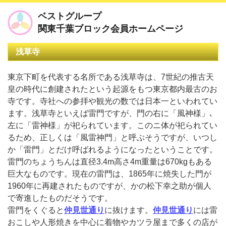
ベストグループ
モバイル
PC
関東千葉ブロック会員ホームページ
浅草寺
東京下町を代表する名所である浅草寺は、7世紀の推古天
皇の時代に創建されたという起源をもつ東京都内最古のお
寺です。寺社への参拝や観光の数では日本一といわれてい
ます。浅草寺といえば雷門ですが、門の右に「風神様」､
左に「雷神様」が祀られています。このニ体が祀られてい
るため、正しくは「風雷神門」と呼ぶそうですが、いつし
か「雷門」とだけ呼ばれるようになったということです。
雷門のちょうちんは直径3.4m高さ4m重量は670kgもある
巨大なものです。現在の雷門は、1865年に焼失した門が
1960年に再建されたものですが、かの松下幸之助が個人
で寄進したものだそうです。
雷門をくぐると
仲見世通り
に抜けます。
仲見世通り
には雷
おこしや人形焼きを中心に着物やカツラ屋まで多くの店が