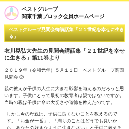
ベストグループ
関東千葉ブロック会員ホームページ
ベストグループ見聞会御講話集「２１世紀を幸せに生き
る」
衣川晃弘大先生の見聞会講話集「２１世紀を幸せ
に生きる」第11巻より
２０１９年（令和元年）５月１１日 ベストグループ関西
見聞会 ②
親の教えが子供の人生に大きな影響を与えるのだろうと思
います。子供にとって最初の教育者は親ではないですか。
当時の親は子供に命の大切さや道徳を教えたのです。
しかし今の母親は、子供に良くないことを教えるので
す。「お金が一番」、「周りのことはどうでも良いか
ら、あなたの好きなように生きなさい」と子供に教える