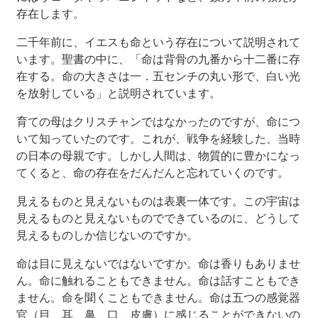
存在します。
二千年前に、イエスも命という存在について説明されて
います。聖書の中に、「命は背骨の九番から十二番に存
在する。命の大きさは一．五センチの丸い形で、白い光
を放射している」と説明されています。
育ての母はクリスチャンではなかったのですが、命につ
いて知っていたのです。これが、戦争を経験した、当時
の日本の母親です。しかし人間は、物質的に豊かになっ
てくると、命の存在をだんだんと忘れていくのです。
見えるものと見えないものは表裏一体です。この宇宙は
見えるものと見えないものでできているのに、どうして
見えるものしか信じないのですか。
命は目に見えないではないですか。命は香りもありませ
ん。命に触れることもできません。命は話すこともでき
ません。命を聞くこともできません。命は五つの感覚器
官（目、耳、鼻、口、皮膚）に感じることができないの