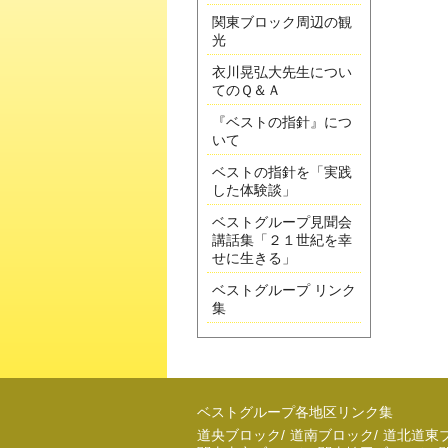
関東ブロック周辺の観
光
衣川晃弘大先生につい
てのＱ＆Ａ
『ベストの指針』につ
いて
ベストの指針を「実践
した体験談」
ベストグループ見聞会
講話集「２１世紀を幸
せに生きる」
ベストグループ リンク
集
ベストグループ各地区リンク集
道央ブロック
/
道南ブロック
/
道北道東