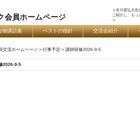
☆衣川晃弘大先
ご紹介し、もっ
ク会員ホームページ
☆
会御講話集
ベストの指針
交流会紹介
会員交流ホームページ
>
行事予定
>
講師研修2026-9-5
2026-9-5